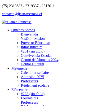
(75) 2318683 - 2319337 - 2313011
contacto@ljean-mermoz.cl
Quienes Somos
Bienvenida
Visión – Misión
Proyecto Educativo
Infraestructura
#201 (sin título)
Convivencia Escolar
Centro de Alumnos 2024
Centro Cultural
Maternelle
Calendrier scolaire
Admisión 2025
Professeurs
Règlement scolaire
Elémentaire
#233 (sin título)
Fournitures
Professeurs