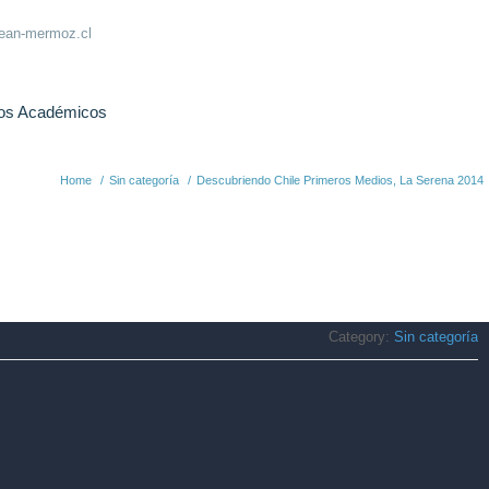
jean-mermoz.cl
os Académicos
Home
/
Sin categoría
/
Descubriendo Chile Primeros Medios, La Serena 2014
Category:
Sin categoría