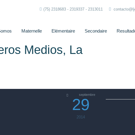
(75) 2318683 - 2319337 - 2313011
contacto@l
Somos
Maternelle
Elémentaire
Secondaire
Resultad
eros Medios, La
septiembre
29
2014