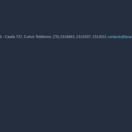
ó - Casila 737, Curicó Teléfonos: (75) 2318683, 2319337, 2313011
contacto@ljea