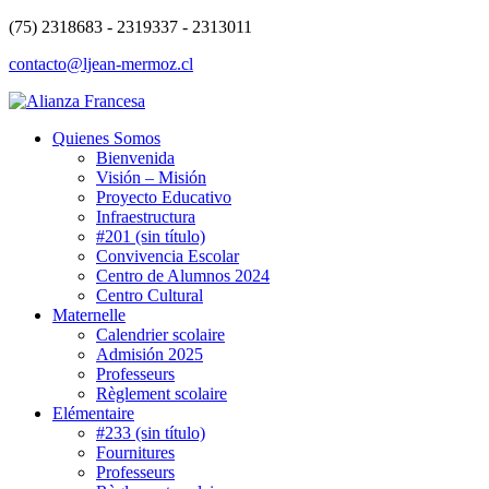
(75) 2318683 - 2319337 - 2313011
contacto@ljean-mermoz.cl
Quienes Somos
Bienvenida
Visión – Misión
Proyecto Educativo
Infraestructura
#201 (sin título)
Convivencia Escolar
Centro de Alumnos 2024
Centro Cultural
Maternelle
Calendrier scolaire
Admisión 2025
Professeurs
Règlement scolaire
Elémentaire
#233 (sin título)
Fournitures
Professeurs