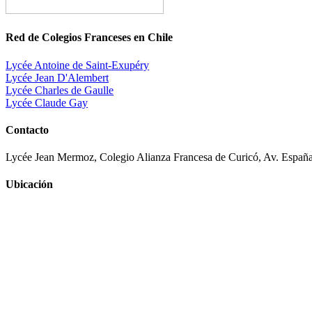
Red de Colegios Franceses en Chile
Lycée Antoine de Saint-Exupéry
Lycée Jean D'Alembert
Lycée Charles de Gaulle
Lycée Claude Gay
Contacto
Lycée Jean Mermoz, Colegio Alianza Francesa de Curicó, Av. España
Ubicación