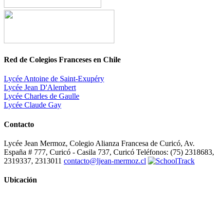
Red de Colegios Franceses en Chile
Lycée Antoine de Saint-Exupéry
Lycée Jean D'Alembert
Lycée Charles de Gaulle
Lycée Claude Gay
Contacto
Lycée Jean Mermoz, Colegio Alianza Francesa de Curicó, Av.
España # 777, Curicó - Casila 737, Curicó Teléfonos: (75) 2318683,
2319337, 2313011
contacto@ljean-mermoz.cl
Ubicación