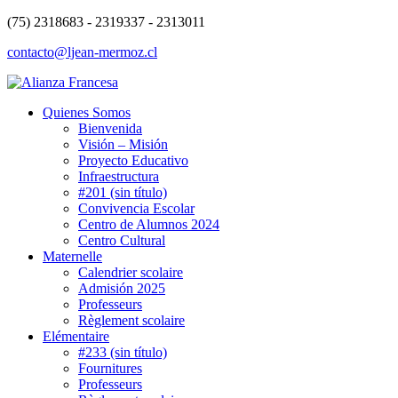
(75) 2318683 - 2319337 - 2313011
contacto@ljean-mermoz.cl
Quienes Somos
Bienvenida
Visión – Misión
Proyecto Educativo
Infraestructura
#201 (sin título)
Convivencia Escolar
Centro de Alumnos 2024
Centro Cultural
Maternelle
Calendrier scolaire
Admisión 2025
Professeurs
Règlement scolaire
Elémentaire
#233 (sin título)
Fournitures
Professeurs