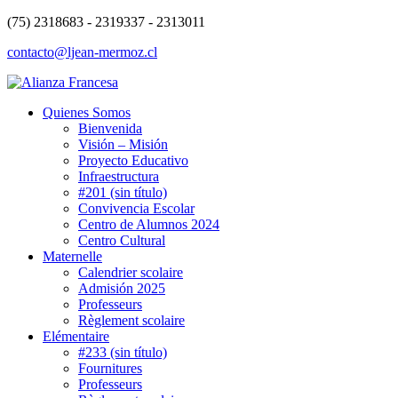
(75) 2318683 - 2319337 - 2313011
contacto@ljean-mermoz.cl
Quienes Somos
Bienvenida
Visión – Misión
Proyecto Educativo
Infraestructura
#201 (sin título)
Convivencia Escolar
Centro de Alumnos 2024
Centro Cultural
Maternelle
Calendrier scolaire
Admisión 2025
Professeurs
Règlement scolaire
Elémentaire
#233 (sin título)
Fournitures
Professeurs