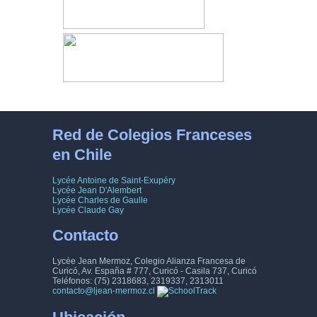
Red de Colegios Franceses
en Chile
Lycée Antoine de Saint-Exupéry
Lycée Jean D'Alembert
Lycée Charles de Gaulle
Lycée Claude Gay
Contacto
Lycée Jean Mermoz, Colegio Alianza Francesa de
Curicó, Av. España # 777, Curicó - Casila 737, Curicó
Teléfonos: (75) 2318683, 2319337, 2313011
contacto@ljean-mermoz.cl