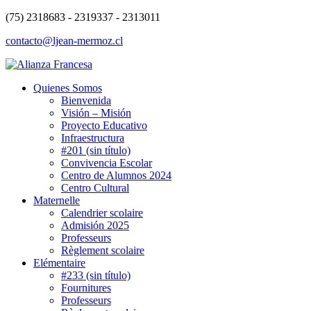
(75) 2318683 - 2319337 - 2313011
contacto@ljean-mermoz.cl
Quienes Somos
Bienvenida
Visión – Misión
Proyecto Educativo
Infraestructura
#201 (sin título)
Convivencia Escolar
Centro de Alumnos 2024
Centro Cultural
Maternelle
Calendrier scolaire
Admisión 2025
Professeurs
Règlement scolaire
Elémentaire
#233 (sin título)
Fournitures
Professeurs