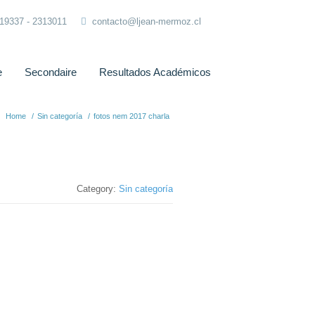
319337 - 2313011
contacto@ljean-mermoz.cl
e
Secondaire
Resultados Académicos
Home
/
Sin categoría
/
fotos nem 2017 charla
Category:
Sin categoría