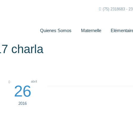
(75) 2318683 - 2
Quienes Somos
Maternelle
Elémentair
7 charla
abril
26
2016