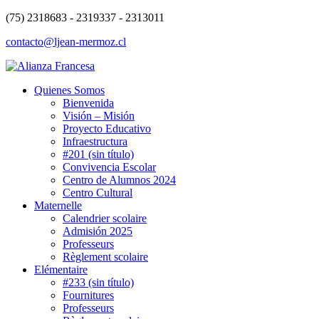
(75) 2318683 - 2319337 - 2313011
contacto@ljean-mermoz.cl
Quienes Somos
Bienvenida
Visión – Misión
Proyecto Educativo
Infraestructura
#201 (sin título)
Convivencia Escolar
Centro de Alumnos 2024
Centro Cultural
Maternelle
Calendrier scolaire
Admisión 2025
Professeurs
Règlement scolaire
Elémentaire
#233 (sin título)
Fournitures
Professeurs