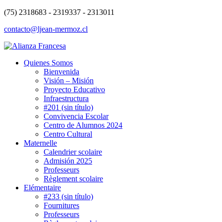
(75) 2318683 - 2319337 - 2313011
contacto@ljean-mermoz.cl
Quienes Somos
Bienvenida
Visión – Misión
Proyecto Educativo
Infraestructura
#201 (sin título)
Convivencia Escolar
Centro de Alumnos 2024
Centro Cultural
Maternelle
Calendrier scolaire
Admisión 2025
Professeurs
Règlement scolaire
Elémentaire
#233 (sin título)
Fournitures
Professeurs