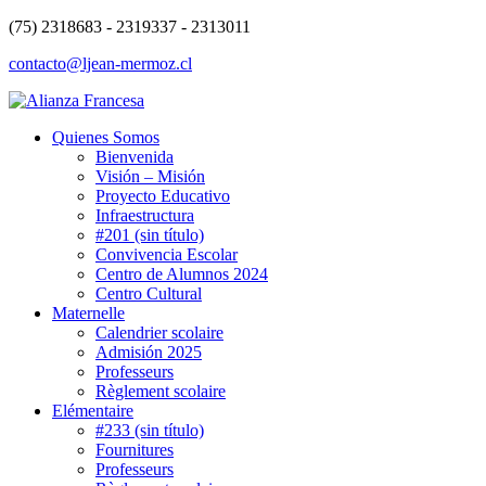
(75) 2318683 - 2319337 - 2313011
contacto@ljean-mermoz.cl
Quienes Somos
Bienvenida
Visión – Misión
Proyecto Educativo
Infraestructura
#201 (sin título)
Convivencia Escolar
Centro de Alumnos 2024
Centro Cultural
Maternelle
Calendrier scolaire
Admisión 2025
Professeurs
Règlement scolaire
Elémentaire
#233 (sin título)
Fournitures
Professeurs