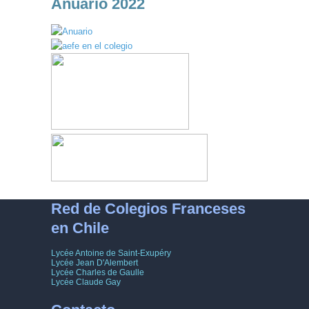
Anuario 2022
Red de Colegios Franceses
en Chile
Lycée Antoine de Saint-Exupéry
Lycée Jean D'Alembert
Lycée Charles de Gaulle
Lycée Claude Gay