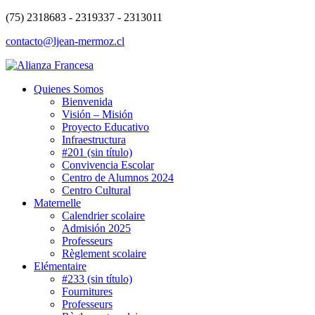
(75) 2318683 - 2319337 - 2313011
contacto@ljean-mermoz.cl
Quienes Somos
Bienvenida
Visión – Misión
Proyecto Educativo
Infraestructura
#201 (sin título)
Convivencia Escolar
Centro de Alumnos 2024
Centro Cultural
Maternelle
Calendrier scolaire
Admisión 2025
Professeurs
Règlement scolaire
Elémentaire
#233 (sin título)
Fournitures
Professeurs