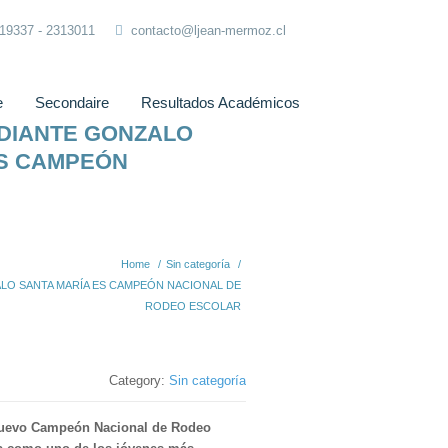
319337 - 2313011
contacto@ljean-mermoz.cl
e
Secondaire
Resultados Académicos
DIANTE GONZALO
ES CAMPEÓN
Home
/
Sin categoría
/
O SANTA MARÍA ES CAMPEÓN NACIONAL DE
RODEO ESCOLAR
Category:
Sin categoría
 nuevo Campeón Nacional de Rodeo