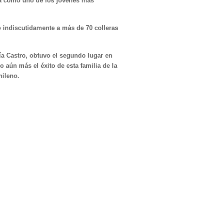
ida como uno de los jóvenes más
 indiscutidamente a más de 70 colleras
ía Castro, obtuvo el segundo lugar en
o aún más el éxito de esta familia de la
hileno.