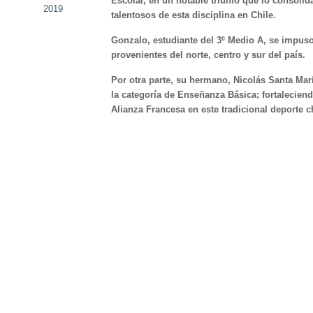
Escolar, en un notable triunfo que lo consol
2019
talentosos de esta disciplina en Chile.
Gonzalo, estudiante del 3º Medio A, se impuso
provenientes del norte, centro y sur del país.
Por otra parte, su hermano, Nicolás Santa Mar
la categoría de Enseñanza Básica; fortaleciend
Alianza Francesa en este tradicional deporte c