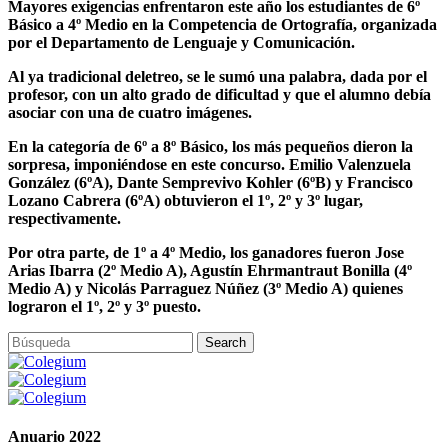
Mayores exigencias enfrentaron este año los estudiantes de 6º
Básico a 4º Medio en la Competencia de Ortografía, organizada
por el Departamento de Lenguaje y Comunicación.
Al ya tradicional deletreo, se le sumó una palabra, dada por el
profesor, con un alto grado de dificultad y que el alumno debía
asociar con una de cuatro imágenes.
En la categoría de 6º a 8º Básico, los más pequeños dieron la
sorpresa, imponiéndose en este concurso. Emilio Valenzuela
González (6ºA), Dante Semprevivo Kohler (6ºB) y Francisco
Lozano Cabrera (6ºA) obtuvieron el 1º, 2º y 3º lugar,
respectivamente.
Por otra parte, de 1º a 4º Medio, los ganadores fueron Jose
Arias Ibarra (2º Medio A), Agustín Ehrmantraut Bonilla (4º
Medio A) y Nicolás Parraguez Núñez (3º Medio A) quienes
lograron el 1º, 2º y 3º puesto.
Anuario 2022