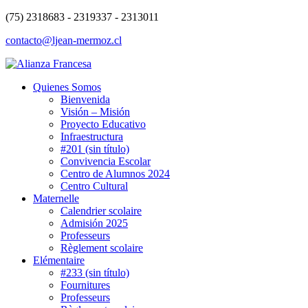
(75) 2318683 - 2319337 - 2313011
contacto@ljean-mermoz.cl
Quienes Somos
Bienvenida
Visión – Misión
Proyecto Educativo
Infraestructura
#201 (sin título)
Convivencia Escolar
Centro de Alumnos 2024
Centro Cultural
Maternelle
Calendrier scolaire
Admisión 2025
Professeurs
Règlement scolaire
Elémentaire
#233 (sin título)
Fournitures
Professeurs