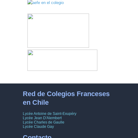
Red de Colegios Franceses
en Chile
Lycée Antoine de Saint-Exupéry
Lycée Jean D'Alembert
Lycée Charles de Gaulle
Lycée Claude Gay
Contacto