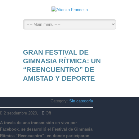
GRAN FESTIVAL DE
GIMNASIA RÍTMICA: UN
“REENCUENTRO” DE
AMISTAD Y DEPORTE
Category:
Sin categoría
2 septiembre 2020,
Off
A través de una transmisión en vivo por
Facebook, se desarrolló el Festival de Gimnasia
Rítmica “Reencuentro”, en donde participaron