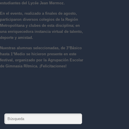
estudiantes del Lycée Jean Mermoz.
En el evento, realizado a finales de agosto,
participaron diversos colegios de la Región
Metropolitana y clubes de esta disciplina; en
una enriquecedora instancia virtual de talento,
deporte y amistad.
Nuestras alumnas seleccionadas, de 3°Básico
hasta 1°Medio se hicieron presente en este
festival, organizado por la Agrupación Escolar
de Gimnasia Rítmica. ¡Felicitaciones!