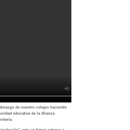
liderazgo de nuestro colegio haciendo
unidad educativa de la Alianza
nitaria.
invitación” ante un futuro retorno a