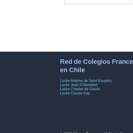
Red de Colegios Franc
en Chile
Lycée Antoine de Saint-Exupéry
Lycée Jean D'Alembert
Lycée Charles de Gaulle
Lycée Claude Gay