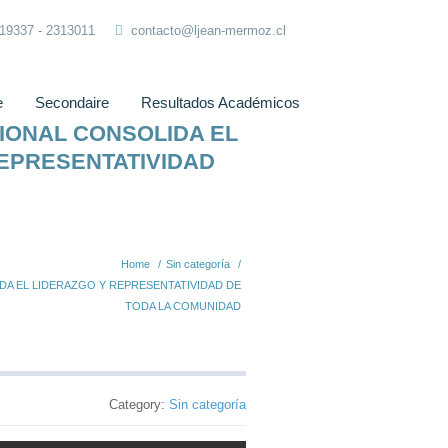
319337 - 2313011
contacto@ljean-mermoz.cl
e
Secondaire
Resultados Académicos
CIONAL CONSOLIDA EL
EPRESENTATIVIDAD
Home
/
Sin categoría
/
DA EL LIDERAZGO Y REPRESENTATIVIDAD DE
TODA LA COMUNIDAD
Category:
Sin categoría