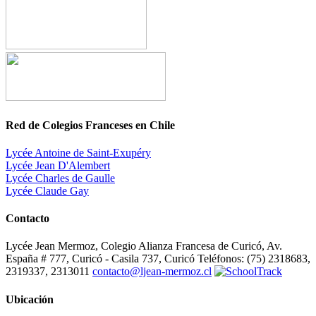
Red de Colegios Franceses en Chile
Lycée Antoine de Saint-Exupéry
Lycée Jean D'Alembert
Lycée Charles de Gaulle
Lycée Claude Gay
Contacto
Lycée Jean Mermoz, Colegio Alianza Francesa de Curicó, Av.
España # 777, Curicó - Casila 737, Curicó Teléfonos: (75) 2318683,
2319337, 2313011
contacto@ljean-mermoz.cl
Ubicación