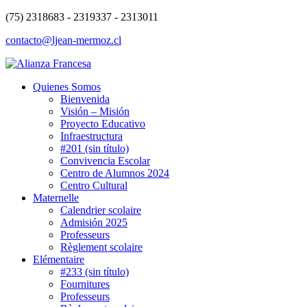
(75) 2318683 - 2319337 - 2313011
contacto@ljean-mermoz.cl
Quienes Somos
Bienvenida
Visión – Misión
Proyecto Educativo
Infraestructura
#201 (sin título)
Convivencia Escolar
Centro de Alumnos 2024
Centro Cultural
Maternelle
Calendrier scolaire
Admisión 2025
Professeurs
Règlement scolaire
Elémentaire
#233 (sin título)
Fournitures
Professeurs