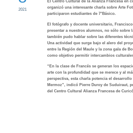
El Centro Cultural de la Alianza Francesa en c
organizó una interesante charla sobre Arte Fot
2021
participaron estudiantes de 7°Básico.
El fotógrafo y docente universitario, Francisc
presentar a nuestros alumnos, no sólo sobre la
también pudo hablar sobre las diferentes técni
Una actividad que surge bajo el alero del proye
entre la Región del Maule y la zona gala de 
como objetivo permitir intercambios culturale
“En la clase de Francés se generan los espaci
arte con la profundidad que se merece y al más
perspectiva, esta charla potencia el desarrollo
Mermoz”, indicó Pierre Duroy de Suduiraut, pr
del Centro Cultural Alianza Francesa de Curi