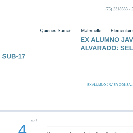
(75) 2318683 - 
Quienes Somos
Maternelle
Elémentair
EX ALUMNO JA
ALVARADO: SE
 SUB-17
EX ALUMNO JAVIER GONZÁL
abril
4