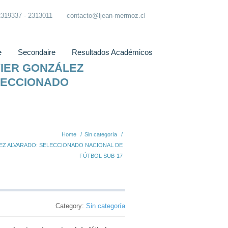
2319337 - 2313011
contacto@ljean-mermoz.cl
e
Secondaire
Resultados Académicos
VIER GONZÁLEZ
LECCIONADO
Home
/
Sin categoría
/
EZ ALVARADO: SELECCIONADO NACIONAL DE
FÚTBOL SUB-17
Category:
Sin categoría