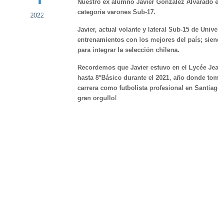
Nuestro ex alumno Javier González Alvarado e
categoría varones Sub-17.
2022
Javier, actual volante y lateral Sub-15 de Unive
entrenamientos con los mejores del país; si
para integrar la selección chilena.
Recordemos que Javier estuvo en el Lycée J
hasta 8°Básico durante el 2021, año donde tom
carrera como futbolista profesional en Santiago
gran orgullo!