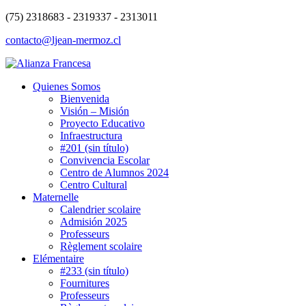
(75) 2318683 - 2319337 - 2313011
contacto@ljean-mermoz.cl
Quienes Somos
Bienvenida
Visión – Misión
Proyecto Educativo
Infraestructura
#201 (sin título)
Convivencia Escolar
Centro de Alumnos 2024
Centro Cultural
Maternelle
Calendrier scolaire
Admisión 2025
Professeurs
Règlement scolaire
Elémentaire
#233 (sin título)
Fournitures
Professeurs