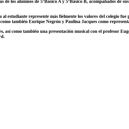
ilias de los alumnos de 5°Básico A y 5°Básico B, acompañados de su
a al estudiante represente más fielmente los valores del colegio
 como también Enrique Negrón y Paulina Jacques como representa
es, así como también una presentación musical con el profesor Eug
rd.