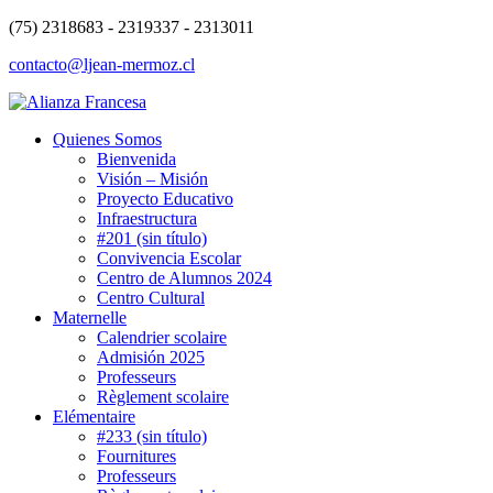
(75) 2318683 - 2319337 - 2313011
contacto@ljean-mermoz.cl
Quienes Somos
Bienvenida
Visión – Misión
Proyecto Educativo
Infraestructura
#201 (sin título)
Convivencia Escolar
Centro de Alumnos 2024
Centro Cultural
Maternelle
Calendrier scolaire
Admisión 2025
Professeurs
Règlement scolaire
Elémentaire
#233 (sin título)
Fournitures
Professeurs