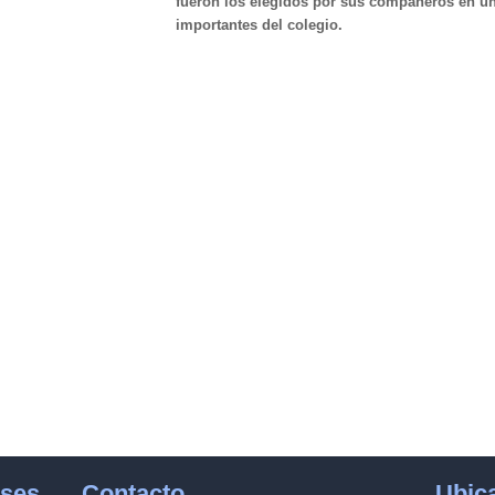
fueron los elegidos por sus compañeros en un
importantes del colegio.
eses
Contacto
Ubic