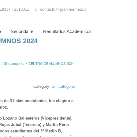
319337 - 2313011
contacto@ljean-mermoz.cl
e
Secondaire
Resultados Académicos
UMNOS 2024
/
Sin categoría
/
CENTRO DE ALUMNOS 2024
Category:
Sin categoría
 de 3 listas postulantes, fue elegido el
moz.
o Lozano Ballesteros (Vicepresidente),
 Rojas Jubal (Tesorera) y Martín Pérez
todos estudiantes del 3° Medio B,