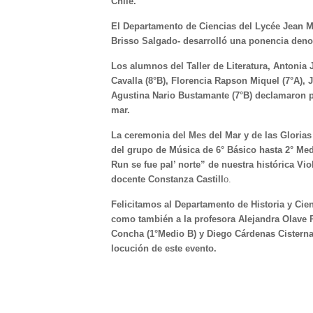
Chile.
El Departamento de Ciencias del Lycée Jean M
Brisso Salgado- desarrolló una ponencia den
Los alumnos del Taller de Literatura, Antonia
Cavalla (8°B), Florencia Rapson Miquel (7°A),
Agustina Nario Bustamante (7°B) declamaron p
mar.
La ceremonia del Mes del Mar y de las Glorias
del grupo de Música de 6° Básico hasta 2° Me
Run se fue pal’ norte” de nuestra histórica Vio
docente Constanza Castill
o.
Felicitamos al Departamento de Historia y Cien
como también a la profesora Alejandra Olave 
Concha (1°Medio B) y Diego Cárdenas Cisternas
locución de este evento.