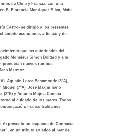
imnos de Chile y Francia; con una
ico B, Florencia Manríquez Silva, Maite
ín Castro- se dirigió a los presentes
el ámbito económico, artístico y de
nocimiento que las autoridades del
logado Monsieur Simon Boitard y a la
emprenderán nuevos rumbos
 Jean Mermoz.
A), Agustín Lorca Bahamonde (8°A),
n Miquel (7°A), José Maximiliano
ez (2°B) y Antonia Mujica Concha
 torno al cuidado de los mares. Todos
y Comunicación, Franco Galdames
io A) presentó un esquema de Gimnasia
r”, en un tributo artístico al mar de