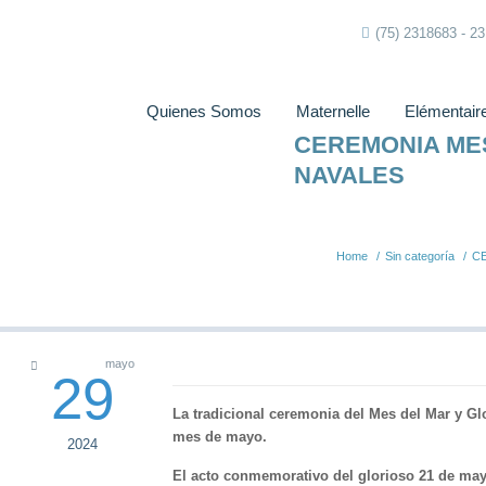
(75) 2318683 - 2
Quienes Somos
Maternelle
Elémentair
CEREMONIA MES
NAVALES
Home
/
Sin categoría
/
C
mayo
29
La tradicional ceremonia del Mes del Mar y Glo
mes de mayo.
2024
El acto conmemorativo del glorioso 21 de may