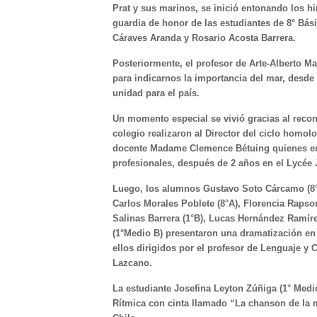
Prat y sus marinos, se inició entonando los h
guardia de honor de las estudiantes de 8° Bás
Cáraves Aranda y Rosario Acosta Barrera.
Posteriormente, el profesor de Arte-Alberto Mar
para indicarnos la importancia del mar, desde 
unidad para el país.
Un momento especial se vivió gracias al reco
colegio realizaron al Director del ciclo homo
docente Madame Clemence Bétuing quienes 
profesionales, después de 2 años en el Lycée
Luego, los alumnos Gustavo Soto Cárcamo (8°
Carlos Morales Poblete (8°A), Florencia Rapso
Salinas Barrera (1°B), Lucas Hernández Ramír
(1°Medio B) presentaron una dramatización en
ellos dirigidos por el profesor de Lenguaje 
Lazcano.
La estudiante Josefina Leyton Zúñiga (1° Med
Rítmica con cinta llamado “La chanson de la me