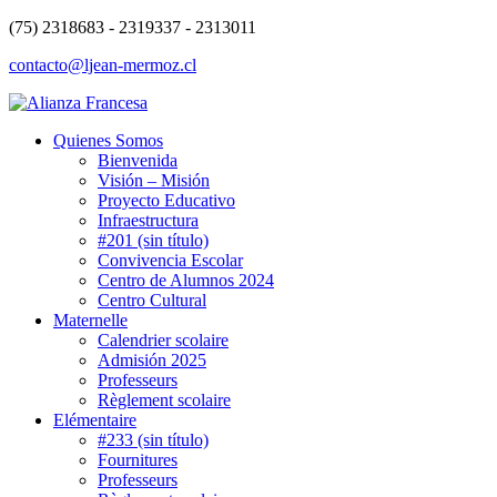
(75) 2318683 - 2319337 - 2313011
contacto@ljean-mermoz.cl
Quienes Somos
Bienvenida
Visión – Misión
Proyecto Educativo
Infraestructura
#201 (sin título)
Convivencia Escolar
Centro de Alumnos 2024
Centro Cultural
Maternelle
Calendrier scolaire
Admisión 2025
Professeurs
Règlement scolaire
Elémentaire
#233 (sin título)
Fournitures
Professeurs