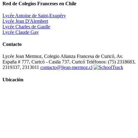
Red de Colegios Franceses en Chile
Lycée Antoine de Saint-Exupéry
Lycée Jean D'Alembert
Lycée Charles de Gaulle
Lycée Claude Gay
Contacto
Lycée Jean Mermoz, Colegio Alianza Francesa de Curicó, Av.
España # 777, Curicó - Casila 737, Curicó Teléfonos: (75) 2318683,
2319337, 2313011
contacto@ljean-mermoz.cl
Ubicación