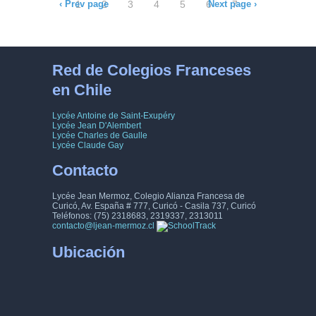
‹ Prev page
1
2
3
4
5
6
Next page ›
7
8
9
10
11
12
13
14
15
16
17
18
19
20
21
Red de Colegios Franceses
en Chile
22
23
24
25
26
27
28
Lycée Antoine de Saint-Exupéry
29
30
31
32
33
34
35
Lycée Jean D'Alembert
Lycée Charles de Gaulle
Lycée Claude Gay
36
37
38
39
40
41
42
Contacto
43
44
45
46
47
48
49
Lycée Jean Mermoz, Colegio Alianza Francesa de
Curicó, Av. España # 777, Curicó - Casila 737, Curicó
50
51
52
53
54
55
56
Teléfonos: (75) 2318683, 2319337, 2313011
contacto@ljean-mermoz.cl
57
58
59
60
61
62
63
Ubicación
64
65
66
67
68
69
70
71
72
73
74
75
76
77