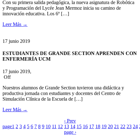
Con su primera salida pedagógica, la nueva asignatura de Robótica
y Programación del Lycée Jean Mermoz inicia su camino de
innovación educativa. Los 6º […]
Leer Más
→
17
junio
2019
ESTUDIANTES DE GRANDE SECTION APRENDEN CON
ENFERMERÍA UCM
17 junio 2019,
Off
Nuestros alumnos de Grande Section tuvieron una didáctica y
productiva jornada con estudiantes y docentes del Centro de
Simulación Clínica de la Escuela de […]
Leer Más
→
‹ Prev
page
1
2
3
4
5
6
7
8
9
10
11
12
13
14
15
16
17
18
19
20
21
22
23
24
page ›