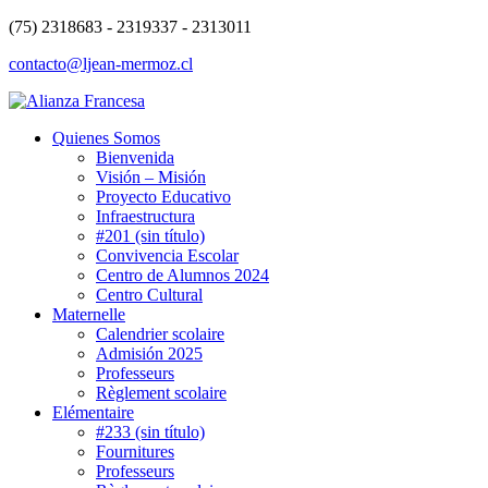
(75) 2318683 - 2319337 - 2313011
contacto@ljean-mermoz.cl
Quienes Somos
Bienvenida
Visión – Misión
Proyecto Educativo
Infraestructura
#201 (sin título)
Convivencia Escolar
Centro de Alumnos 2024
Centro Cultural
Maternelle
Calendrier scolaire
Admisión 2025
Professeurs
Règlement scolaire
Elémentaire
#233 (sin título)
Fournitures
Professeurs