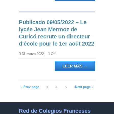
Publicado 09/05/2022 – Le
lycée Jean Mermoz de
Curicó recrute un directeur
d’école pour le 1er août 2022
31 marzo 2022,
Off
LEER MÁS
→
‹ Prev page
1
2
3
4
5
6
Next page ›
7
8
9
10
11
12
13
14
15
16
17
18
19
20
21
Red de Colegios Franceses