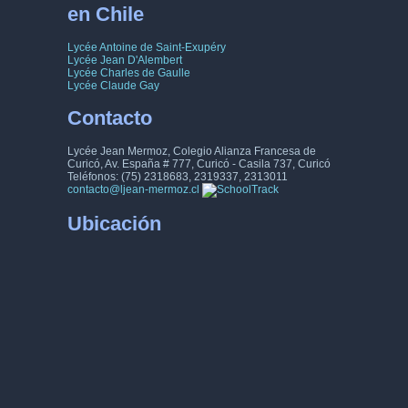
en Chile
22
23
24
25
26
27
28
Lycée Antoine de Saint-Exupéry
29
30
31
32
33
34
35
Lycée Jean D'Alembert
Lycée Charles de Gaulle
Lycée Claude Gay
36
37
38
39
40
41
42
Contacto
43
44
45
46
47
48
49
Lycée Jean Mermoz, Colegio Alianza Francesa de
Curicó, Av. España # 777, Curicó - Casila 737, Curicó
50
51
52
53
54
55
56
Teléfonos: (75) 2318683, 2319337, 2313011
contacto@ljean-mermoz.cl
57
58
59
60
61
62
63
Ubicación
64
65
66
67
68
69
70
71
72
73
74
75
76
77
78
79
80
81
82
83
84
85
86
87
88
89
90
91
92
93
94
95
96
97
98