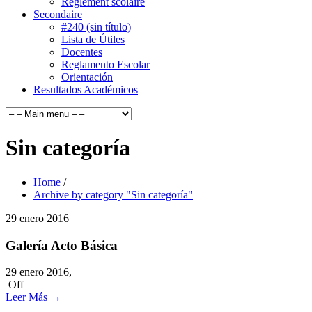
Règlement scolaire
Secondaire
#240 (sin título)
Lista de Útiles
Docentes
Reglamento Escolar
Orientación
Resultados Académicos
Sin categoría
Home
/
Archive by category "Sin categoría"
29
enero
2016
Galería Acto Básica
29 enero 2016,
Off
Leer Más
→