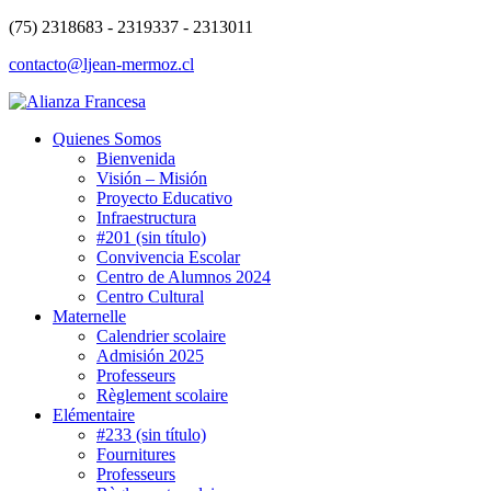
(75) 2318683 - 2319337 - 2313011
contacto@ljean-mermoz.cl
Quienes Somos
Bienvenida
Visión – Misión
Proyecto Educativo
Infraestructura
#201 (sin título)
Convivencia Escolar
Centro de Alumnos 2024
Centro Cultural
Maternelle
Calendrier scolaire
Admisión 2025
Professeurs
Règlement scolaire
Elémentaire
#233 (sin título)
Fournitures
Professeurs