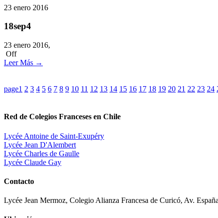
23
enero
2016
18sep4
23 enero 2016,
Off
Leer Más
→
page
1
2
3
4
5
6
7
8
9
10
11
12
13
14
15
16
17
18
19
20
21
22
23
24
Red de Colegios Franceses en Chile
Lycée Antoine de Saint-Exupéry
Lycée Jean D'Alembert
Lycée Charles de Gaulle
Lycée Claude Gay
Contacto
Lycée Jean Mermoz, Colegio Alianza Francesa de Curicó, Av. España