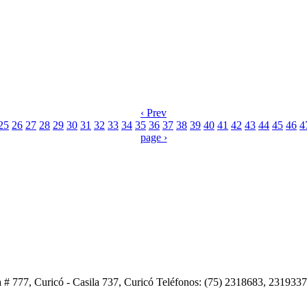
‹ Prev
25
26
27
28
29
30
31
32
33
34
35
36
37
38
39
40
41
42
43
44
45
46
4
page ›
 # 777, Curicó - Casila 737, Curicó Teléfonos: (75) 2318683, 231933