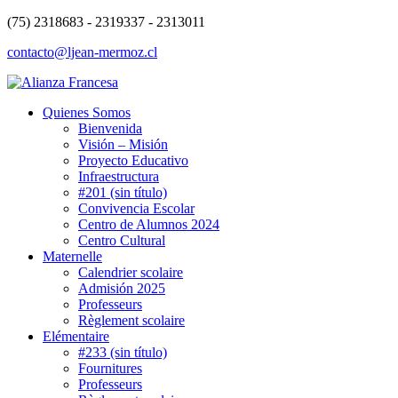
(75) 2318683 - 2319337 - 2313011
contacto@ljean-mermoz.cl
Quienes Somos
Bienvenida
Visión – Misión
Proyecto Educativo
Infraestructura
#201 (sin título)
Convivencia Escolar
Centro de Alumnos 2024
Centro Cultural
Maternelle
Calendrier scolaire
Admisión 2025
Professeurs
Règlement scolaire
Elémentaire
#233 (sin título)
Fournitures
Professeurs