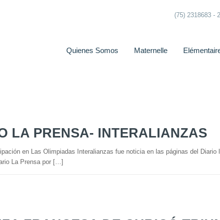
(75) 2318683 - 
Quienes Somos
Maternelle
Elémentair
IO LA PRENSA- INTERALIANZAS
cipación en Las Olimpiadas Interalianzas fue noticia en las páginas del Diari
ario La Prensa por […]