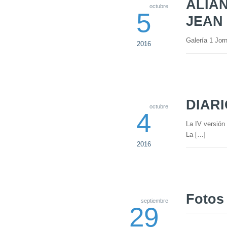
ALIA
octubre
5
JEAN
Galería 1 Jo
2016
DIAR
octubre
4
La IV versión
La […]
2016
Fotos
septiembre
29