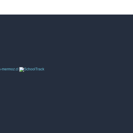
9
60
61
62
63
64
65
66
67
68
69
70
4
95
96
97
98
99
100
101
102
103
104
105
5
126
127
128
129
130
131
132
n-mermoz.cl