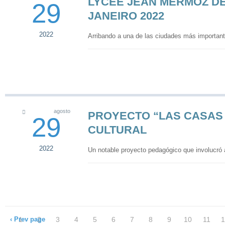
LYCÉE JEAN MERMOZ DE
29
JANEIRO 2022
2022
Arribando a una de las ciudades más importan
agosto
PROYECTO “LAS CASAS 
29
CULTURAL
2022
Un notable proyecto pedagógico que involucró a
‹ Prev page
1
2
3
4
5
6
7
8
9
10
11
1