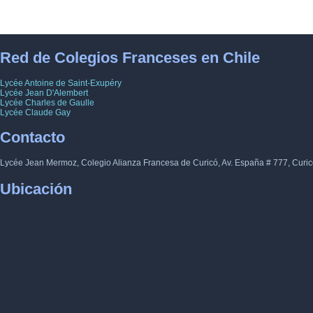
36
37
38
39
40
41
42
43
44
45
46
4
71
72
73
74
75
76
77
78
79
80
81
8
Red de Colegios Franceses en Chile
106
107
108
109
110
111
112
1
Lycée Antoine de Saint-Exupéry
Lycée Jean D'Alembert
Lycée Charles de Gaulle
Lycée Claude Gay
Contacto
Lycée Jean Mermoz, Colegio Alianza Francesa de Curicó, Av. España # 777, Curic
Ubicación