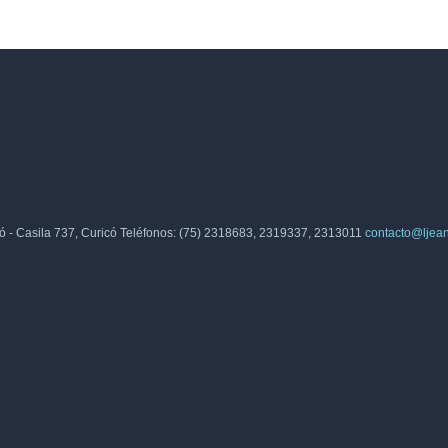
7
48
49
50
51
52
53
54
55
56
57
58
5
2
83
84
85
86
87
88
89
90
91
92
93
9
13
114
115
116
117
118
119
120
121
122
123
124
12
ó - Casila 737, Curicó Teléfonos: (75) 2318683, 2319337, 2313011
contacto@ljea