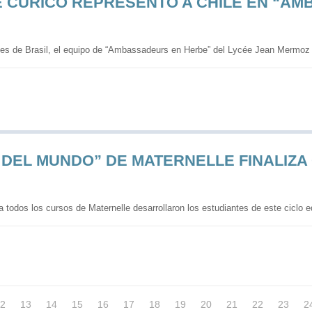
 CURICÓ REPRESENTÓ A CHILE EN “AM
tes de Brasil, el equipo de “Ambassadeurs en Herbe” del Lycée Jean Mermoz 
DEL MUNDO” DE MATERNELLE FINALIZA 
 todos los cursos de Maternelle desarrollaron los estudiantes de este ciclo 
2
13
14
15
16
17
18
19
20
21
22
23
2