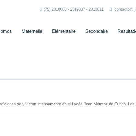
(75) 2318683 - 2319337 - 2313011
contacto@l
Somos
Maternelle
Elémentaire
Secondaire
Resultad
 tradiciones se vivieron intensamente en el Lycée Jean Mermoz de Curicó. Los 