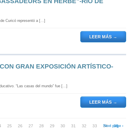
BASSADEURS EN HERBE”-RIO DE
de Curicó representó a […]
LEER MÁS
→
CON GRAN EXPOSICIÓN ARTÍSTICO-
educativo. “Las casas del mundo” fue […]
LEER MÁS
→
4
25
26
27
28
29
30
31
32
33
34
Next page ›
35