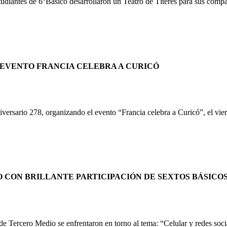
studiantes de 6°Básico desarrollaron un Teatro de Títeres para sus co
 EVENTO FRANCIA CELEBRA A CURICÓ
iversario 278, organizando el evento “Francia celebra a Curicó”, el vi
 CON BRILLANTE PARTICIPACIÓN DE SEXTOS BÁSICO
o de Tercero Medio se enfrentaron en torno al tema: “Celular y redes soc