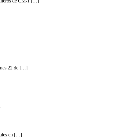
mpañeros de CM-1 […]
ernes 22 de […]
S
iales en […]