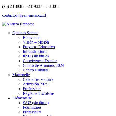
(75) 2318683 - 2319337 - 2313011
contacto@ljean-mermoz.cl
Quienes Somos
Bienvenida
Visión – Misión
Proyecto Educativo
Infraestructura
#201 (sin título)
Convivencia Escolar
Centro de Alumnos 2024
Centro Cultural
Maternelle
Calendrier scolaire
Admisión 2025
Professeurs
Règlement scolaire
Elémentaire
#233 (sin título)
Fournitures
Professeurs