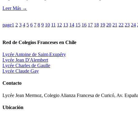
Leer Más
→
page
1
2
3
4
5
6
7
8
9
10
11
12
13
14
15
16
17
18
19
20
21
22
23
24
Red de Colegios Franceses en Chile
Lycée Antoine de Saint-Exupéry
Lycée Jean D'Alembert
Lycée Charles de Gaulle
Lycée Claude Gay
Contacto
Lycée Jean Mermoz, Colegio Alianza Francesa de Curicó, Av. España
Ubicación