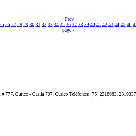
‹ Prev
25
26
27
28
29
30
31
32
33
34
35
36
37
38
39
40
41
42
43
44
45
46
4
page ›
 # 777, Curicó - Casila 737, Curicó Teléfonos: (75) 2318683, 231933