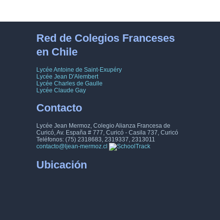
8
9
10
11
12
13
14
15
16
17
18
19
20
21
Red de Colegios Franceses
en Chile
22
23
24
25
26
27
28
Lycée Antoine de Saint-Exupéry
29
30
31
32
33
34
35
Lycée Jean D'Alembert
Lycée Charles de Gaulle
Lycée Claude Gay
36
37
38
39
40
41
42
Contacto
43
44
45
46
47
48
49
Lycée Jean Mermoz, Colegio Alianza Francesa de
Curicó, Av. España # 777, Curicó - Casila 737, Curicó
50
51
52
53
54
55
56
Teléfonos: (75) 2318683, 2319337, 2313011
contacto@ljean-mermoz.cl
57
58
59
60
61
62
63
Ubicación
64
65
66
67
68
69
70
71
72
73
74
75
76
77
78
79
80
81
82
83
84