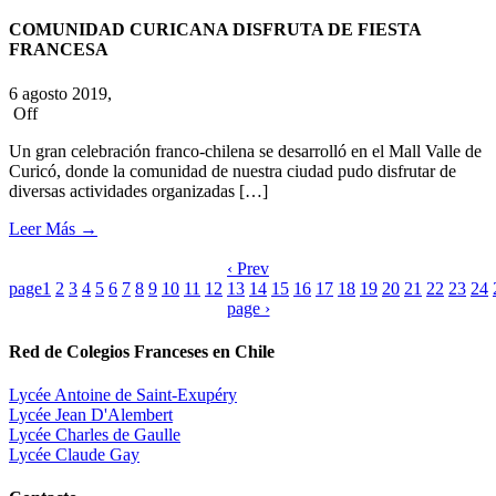
COMUNIDAD CURICANA DISFRUTA DE FIESTA
FRANCESA
6 agosto 2019,
Off
Un gran celebración franco-chilena se desarrolló en el Mall Valle de
Curicó, donde la comunidad de nuestra ciudad pudo disfrutar de
diversas actividades organizadas […]
Leer Más
→
‹ Prev
page
1
2
3
4
5
6
7
8
9
10
11
12
13
14
15
16
17
18
19
20
21
22
23
24
page ›
Red de Colegios Franceses en Chile
Lycée Antoine de Saint-Exupéry
Lycée Jean D'Alembert
Lycée Charles de Gaulle
Lycée Claude Gay