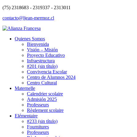
(75) 2318683 - 2319337 - 2313011
contacto@ljean-mermoz.cl
Quienes Somos
Bienvenida
Visión – Misión
Proyecto Educativo
Infraestructura
#201 (sin título)
Convivencia Escolar
Centro de Alumnos 2024
Centro Cultural
Maternelle
Calendrier scolaire
Admisión 2025
Professeurs
Règlement scolaire
Elémentaire
#233 (sin título)
Fournitures
Professeurs