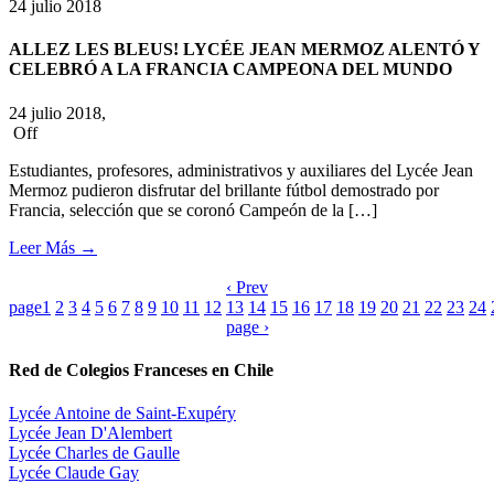
24
julio
2018
ALLEZ LES BLEUS! LYCÉE JEAN MERMOZ ALENTÓ Y
CELEBRÓ A LA FRANCIA CAMPEONA DEL MUNDO
24 julio 2018,
Off
Estudiantes, profesores, administrativos y auxiliares del Lycée Jean
Mermoz pudieron disfrutar del brillante fútbol demostrado por
Francia, selección que se coronó Campeón de la […]
Leer Más
→
‹ Prev
page
1
2
3
4
5
6
7
8
9
10
11
12
13
14
15
16
17
18
19
20
21
22
23
24
page ›
Red de Colegios Franceses en Chile
Lycée Antoine de Saint-Exupéry
Lycée Jean D'Alembert
Lycée Charles de Gaulle
Lycée Claude Gay