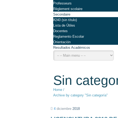
Professeurs
Règlement scolaire
Secondaire
#240 (sin título)
Lista de Útiles
Docentes
Reglamento Escolar
Orientación
Resultados Académicos
Sin catego
Home
/
Archive by category "Sin categoría"
4
diciembre
2018