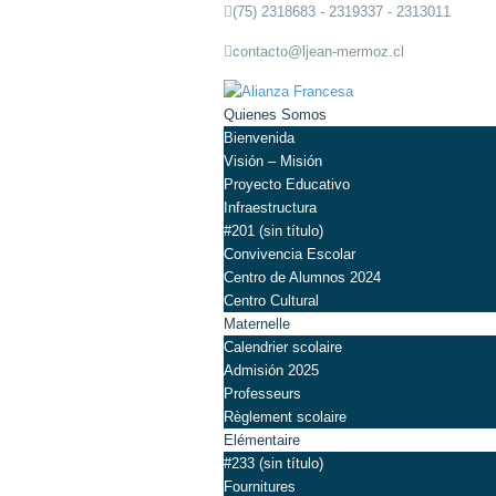
(75) 2318683 - 2319337 - 2313011
contacto@ljean-mermoz.cl
Quienes Somos
Bienvenida
Visión – Misión
Proyecto Educativo
Infraestructura
#201 (sin título)
Convivencia Escolar
Centro de Alumnos 2024
Centro Cultural
Maternelle
Calendrier scolaire
Admisión 2025
Professeurs
Règlement scolaire
Elémentaire
#233 (sin título)
Fournitures