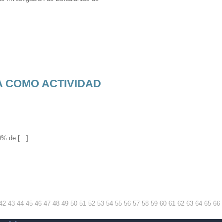
A COMO ACTIVIDAD
90% de […]
42
43
44
45
46
47
48
49
50
51
52
53
54
55
56
57
58
59
60
61
62
63
64
65
66