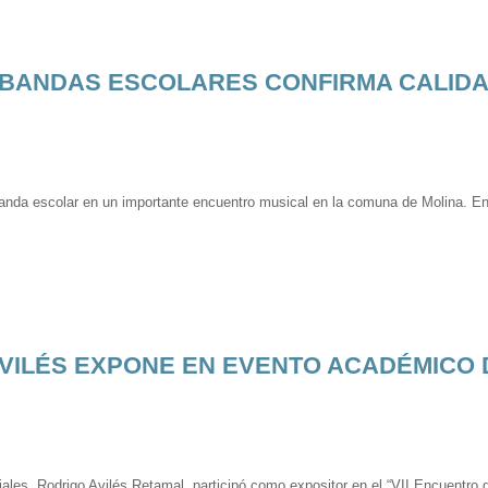
BANDAS ESCOLARES CONFIRMA CALIDA
banda escolar en un importante encuentro musical en la comuna de Molina. En 
VILÉS EXPONE EN EVENTO ACADÉMICO 
ales, Rodrigo Avilés Retamal, participó como expositor en el “VII Encuentro 