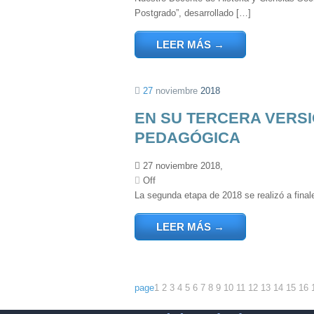
Postgrado”, desarrollado […]
LEER MÁS
→
27
noviembre
2018
EN SU TERCERA VERSI
PEDAGÓGICA
27 noviembre 2018,
Off
La segunda etapa de 2018 se realizó a fina
LEER MÁS
→
page
1
2
3
4
5
6
7
8
9
10
11
12
13
14
15
16