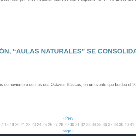
ÓN, “AULAS NATURALES” SE CONSOLID
les de noviembre con los dos Octavos Básicos, en un evento que bordeó el 
‹ Prev
17
18
19
20
21
22
23
24
25
26
27
28
29
30
31
32
33
34
35
36
37
38
39
40
41
page ›