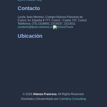
36
37
38
39
40
41
42
Contacto
43
44
45
46
47
48
49
Lycée Jean Mermoz, Colegio Alianza Francesa de
Curicó, Av. España # 777, Curicó - Casila 737, Curicó
50
51
52
53
54
55
56
Teléfonos: (75) 2318683, 2319337, 2313011
contacto@ljean-mermoz.cl
57
58
59
60
61
62
63
Ubicación
64
65
66
67
68
69
70
71
72
73
74
75
76
77
78
79
80
81
82
83
84
85
86
87
88
89
90
91
92
93
94
95
96
97
98
99
100
101
102
103
104
105
© 2026
Alianza Francesa
. All Rights Reserved.
Diseñado y Desarrollado por
Caórdica Consulting
106
107
108
109
110
111
112