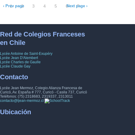
‹ Prev page
1
2
3
4
5
6
Next page ›
7
8
9
10
11
12
13
14
15
16
17
18
19
20
21
Red de Colegios Franceses
en Chile
22
23
24
25
26
27
28
Lycée Antoine de Saint-Exupéry
29
30
31
32
33
34
35
Lycée Jean D'Alembert
Lycée Charles de Gaulle
Lycée Claude Gay
36
37
38
39
40
41
42
Contacto
43
44
45
46
47
48
49
Lycée Jean Mermoz, Colegio Alianza Francesa de
Curicó, Av. España # 777, Curicó - Casila 737, Curicó
50
51
52
53
54
55
56
Teléfonos: (75) 2318683, 2319337, 2313011
contacto@ljean-mermoz.cl
57
58
59
60
61
62
63
Ubicación
64
65
66
67
68
69
70
71
72
73
74
75
76
77