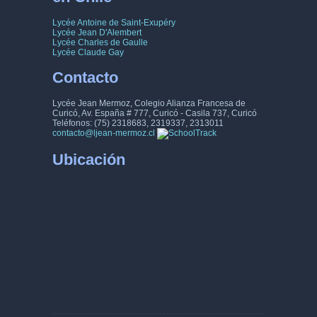
22
23
24
25
26
27
28
Lycée Antoine de Saint-Exupéry
29
30
31
32
33
34
35
Lycée Jean D'Alembert
Lycée Charles de Gaulle
Lycée Claude Gay
36
37
38
39
40
41
42
Contacto
43
44
45
46
47
48
49
Lycée Jean Mermoz, Colegio Alianza Francesa de
Curicó, Av. España # 777, Curicó - Casila 737, Curicó
50
51
52
53
54
55
56
Teléfonos: (75) 2318683, 2319337, 2313011
contacto@ljean-mermoz.cl
57
58
59
60
61
62
63
Ubicación
64
65
66
67
68
69
70
71
72
73
74
75
76
77
78
79
80
81
82
83
84
85
86
87
88
89
90
91
92
93
94
95
96
97
98