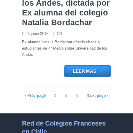
los Andes, dictada por
Ex alumna del colegio
Natalia Bordachar
24 junio 2015,
Off
Ex alumna Natalia Bordachar ofreció charla a
estudiantes de 4° Medio sobre Universidad de los
Andes
LEER MÁS
→
‹ Prev page
1
2
3
4
5
6
Next page ›
7
8
9
10
11
12
13
14
15
16
17
18
19
20
21
Red de Colegios Franceses
en Chile