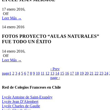
17 enero 2016,
Off
Leer Más
→
14
enero
2016
FOTOS PROYECTO “AULAS NATURALES”
FUE TODO UN ÉXITO
14 enero 2016,
Off
Leer Más
→
‹ Prev
page
1
2
3
4
5
6
7
8
9
10
11
12
13
14
15
16
17
18
19
20
21
22
23
24
page ›
Red de Colegios Franceses en Chile
Lycée Antoine de Saint-Exupéry
Lycée Jean D'Alembert
Lycée Charles de Gaulle