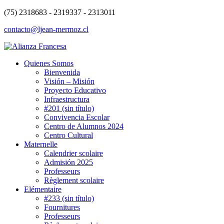
(75) 2318683 - 2319337 - 2313011
contacto@ljean-mermoz.cl
Quienes Somos
Bienvenida
Visión – Misión
Proyecto Educativo
Infraestructura
#201 (sin título)
Convivencia Escolar
Centro de Alumnos 2024
Centro Cultural
Maternelle
Calendrier scolaire
Admisión 2025
Professeurs
Règlement scolaire
Elémentaire
#233 (sin título)
Fournitures
Professeurs