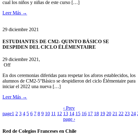
cual los niños y niñas de este curso […]
Leer Más
→
29
diciembre
2021
ESTUDIANTES DE CM2- QUINTO BÁSICO SE
DESPIDEN DEL CICLO ÉLÉMENTAIRE
29 diciembre 2021,
Off
En dos ceremonias diferidas para respetar los aforos establecidos, los
alumnos de CM2-5°Básico se despidieron del ciclo Élémentaire para
iniciar el 2022 una nueva […]
Leer Más
→
‹ Prev
page
1
2
3
4
5
6
7
8
9
10
11
12
13
14
15
16
17
18
19
20
21
22
23
24
page ›
Red de Colegios Franceses en Chile