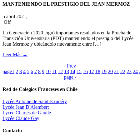
MANTENIENDO EL PRESTIGIO DEL JEAN MERMOZ
5 abril 2021,
Off
La Generación 2020 logró importantes resultados en la Prueba de
Transición Universitaria (PDT) manteniendo el prestigio del Lycée
Jean Mermoz y ubicándolo nuevamente entre […]
Leer Más
→
‹ Prev
page
1
2
3
4
5
6
7
8
9
10
11
12
13
14
15
16
17
18
19
20
21
22
23
24
page ›
Red de Colegios Franceses en Chile
Lycée Antoine de Saint-Exupéry
Lycée Jean D'Alembert
Lycée Charles de Gaulle
Lycée Claude Gay
Contacto