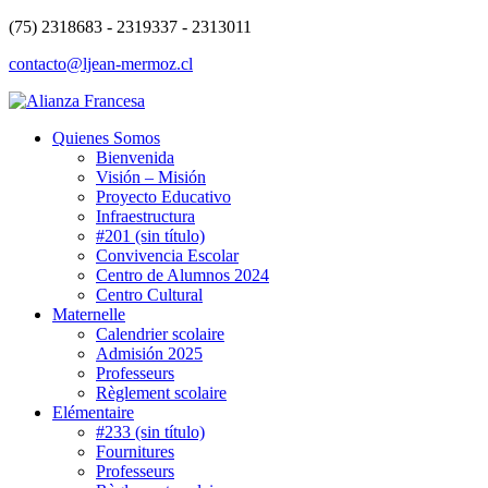
(75) 2318683 - 2319337 - 2313011
contacto@ljean-mermoz.cl
Quienes Somos
Bienvenida
Visión – Misión
Proyecto Educativo
Infraestructura
#201 (sin título)
Convivencia Escolar
Centro de Alumnos 2024
Centro Cultural
Maternelle
Calendrier scolaire
Admisión 2025
Professeurs
Règlement scolaire
Elémentaire
#233 (sin título)
Fournitures
Professeurs